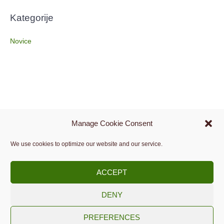
Kategorije
Novice
Manage Cookie Consent
We use cookies to optimize our website and our service.
ACCEPT
DENY
© 2009 -
2026.
PREFERENCES
Slovensko društvo za medicinsko informatiko.