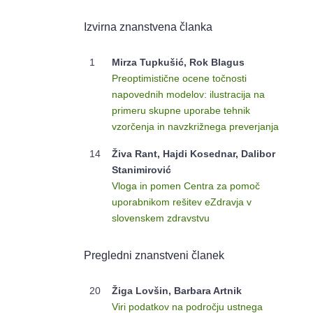
Izvirna znanstvena članka
1
Mirza Tupkušić, Rok Blagus
Preoptimistične ocene točnosti
napovednih modelov: ilustracija na
primeru skupne uporabe tehnik
vzorčenja in navzkrižnega preverjanja
14
Živa Rant, Hajdi Kosednar, Dalibor
Stanimirović
Vloga in pomen Centra za pomoč
uporabnikom rešitev eZdravja v
slovenskem zdravstvu
Pregledni znanstveni članek
20
Žiga Lovšin, Barbara Artnik
Viri podatkov na področju ustnega