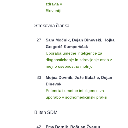
zdravja v
Sloveniji
Strokovna članka
27
Sara Močnik, Dejan Dinevski, Hojka
Gregorič Kumperščak
Uporaba umetne inteligence za
diagnosticiranje in zdravljenje oseb z
mejno osebnostno motnjo
33
Mojca Dovnik, Jože Balažic, Dejan
Dinevski
Potenciali umetne inteligence za
uporabo v sodnomedicinski praksi
Bilten SDMI
42
Ema Dornik, Boštjan Žvanut